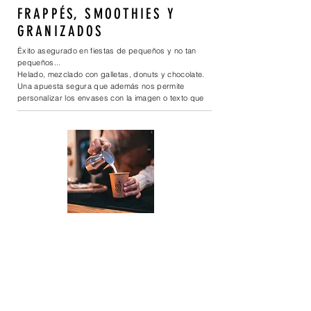
FRAPPÉS, SMOOTHIES Y
GRANIZADOS
Éxito asegurado en fiestas de pequeños y no tan
pequeños...
Helado, mezclado con galletas, donuts y chocolate.
Una apuesta segura que además nos permite
personalizar los envases con la imagen o texto que
deseeS.
CAFÉS
Desayunos para empresas, fiestas gastronómicas,
mercadillos... Cómo no, también tenemos nuestros
cafés “de autor”: cafés aromatizados, helados, con
sabores originales… un montón de posibilidades.