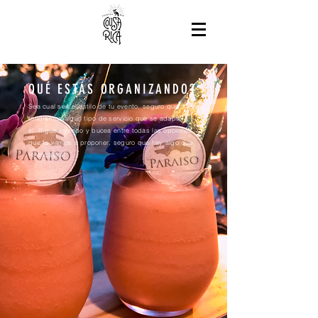
QUÉ ESTÁS ORGANIZANDO?
Sea cual sea el estilo de tu evento,
seguro que
tendremos algún tipo de servicio que se adapte a
él.
Sigue leyendo y bucea entre todas las opciones
que te vamos a proponer, seguro que hay algo que
te encajará!