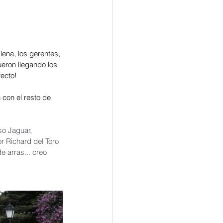
lena, los gerentes, 
ueron llegando los 
fecto!
 con el resto de 
so Jaguar, 
r Richard del Toro 
e arras... creo 