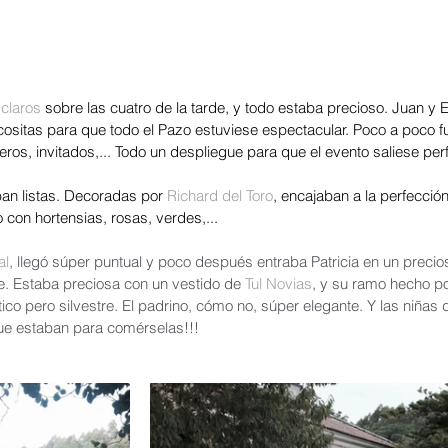
claros
 sobre las cuatro de la tarde, y todo estaba precioso. Juan y E
cositas para que todo el Pazo estuviese espectacular. Poco a poco f
eros, invitados,... Todo un despliegue para que el evento saliese per
an listas. Decoradas por 
Richard del Toro
, encajaban a la perfección
o con hortensias, rosas, verdes,...
al
, llegó súper puntual y poco después entraba Patricia en un precio
 Estaba preciosa con un vestido de 
Tul Novias
, y su ramo hecho po
co pero silvestre. El padrino, cómo no, súper elegante. Y las niñas d
que estaban para comérselas!!!