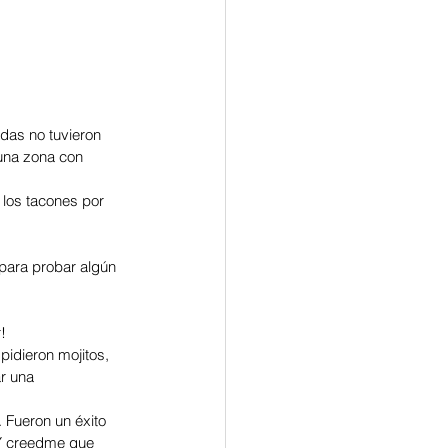
adas no tuvieron 
una zona con 
los tacones por 
 para probar algún 
!
pidieron mojitos, 
ar una 
 Fueron un éxito 
 Y creedme que 