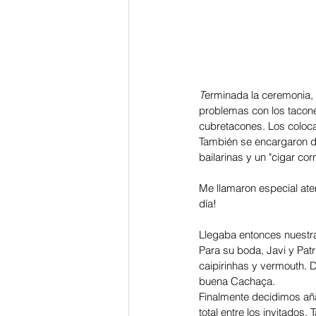
T
erminada la ceremonia, lo
problemas con los tacone
cubretacones. Los coloca
También se encargaron de
bailarinas y un "cigar cor
Me llamaron especial aten
día!
Llegaba entonces nuestra
Para su boda, Javi y Patr
caipirinhas y vermouth. De
buena Cachaça.
Finalmente decidimos aña
total entre los invitado