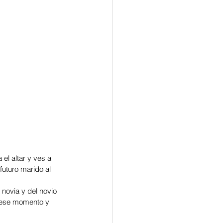
l altar y ves a 
uturo marido al 
novia y del novio 
n ese momento y 