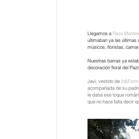
Llegamos a 
Pazo Montes
ultimaban ya las últimas 
músicos, floristas, camar
Nuestras barras ya estab
decoración floral del Paz
Javi, vestido de 
In&Form
acompañada de su padre.
le daba ese toque románti
que no hace falta decir 