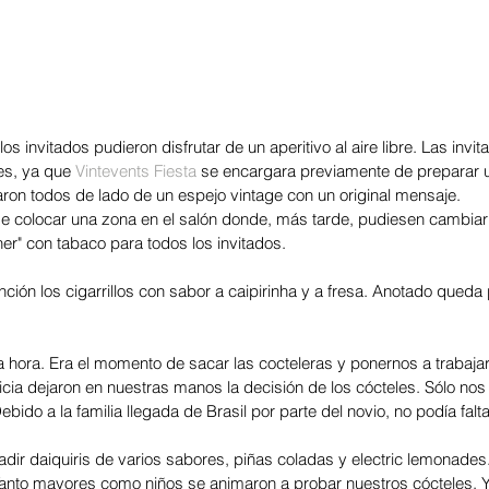
s invitados pudieron disfrutar de un aperitivo al aire libre. Las invit
s, ya que 
Vintevents Fiesta
 se encargara previamente de preparar 
ron todos de lado de un espejo vintage con un original mensaje. 
 colocar una zona en el salón donde, más tarde, pudiesen cambiar 
ner" con tabaco para todos los invitados. 
ción los cigarrillos con sabor a caipirinha y a fresa. Anotado queda
 hora. Era el momento de sacar las cocteleras y ponernos a trabajar
icia dejaron en nuestras manos la decisión de los cócteles. Sólo nos 
bido a la familia llegada de Brasil por parte del novio, no podía falt
dir daiquiris de varios sabores, piñas coladas y electric lemonades.
s. Tanto mayores como niños se animaron a probar nuestros cócteles.