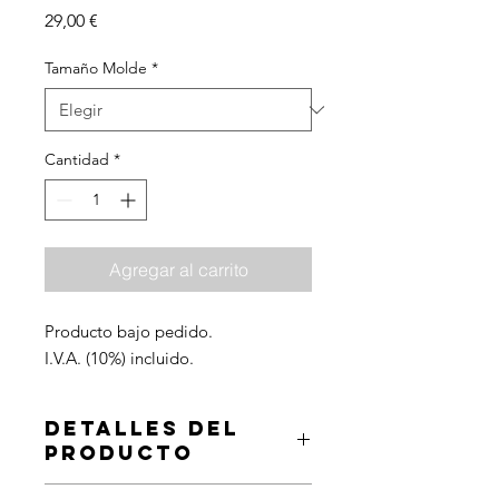
Precio
29,00 €
Tamaño Molde
*
Cantidad
*
Agregar al carrito
Producto bajo pedido.
I.V.A. (10%) incluido.
DETALLES DEL
PRODUCTO
Lote de 20 piruletas sabor Red Velvet,